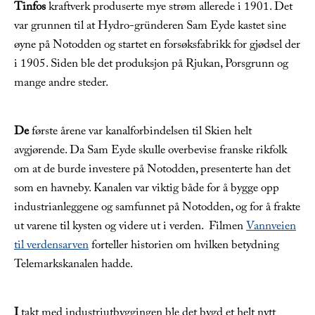
Tinfos
kraftverk produserte mye strøm allerede i 1901. Det
var grunnen til at Hydro-gründeren Sam Eyde kastet sine
øyne på Notodden og startet en forsøksfabrikk for gjødsel der
i 1905. Siden ble det produksjon på Rjukan, Porsgrunn og
mange andre steder.
De
første årene var kanalforbindelsen til Skien helt
avgjørende. Da Sam Eyde skulle overbevise franske rikfolk
om at de burde investere på Notodden, presenterte han det
som en havneby. Kanalen var viktig både for å bygge opp
industrianleggene og samfunnet på Notodden, og for å frakte
ut varene til kysten og videre ut i verden. Filmen
Vannveien
til verdensarven
forteller historien om hvilken betydning
Telemarkskanalen hadde.
I
takt med industriutbyggingen ble det bygd et helt nytt