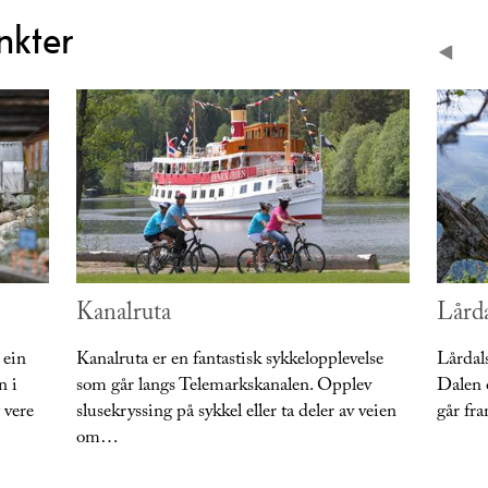
nkter
Kanalruta
Lårda
 ein
Kanalruta er en fantastisk sykkelopplevelse
Lårdals
n i
som går langs Telemarkskanalen. Opplev
Dalen 
 vere
slusekryssing på sykkel eller ta deler av veien
går fr
om…