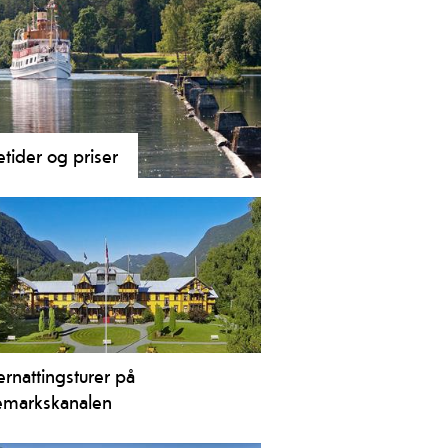
etider og priser
tider og priser for passasjerbåtene
Telemarkskanalen
rnattingsturer på
emarkskanalen
åtreise på Telemarkskanalen kan