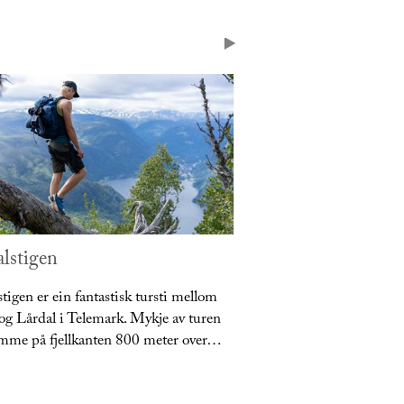
lstigen
Ulefos Hovedgaar
tigen er ein fantastisk tursti mellom
Ulefos Hovedgaard - et 
og Lårdal i Telemark. Mykje av turen
Telemark
amme på fjellkanten 800 meter over…