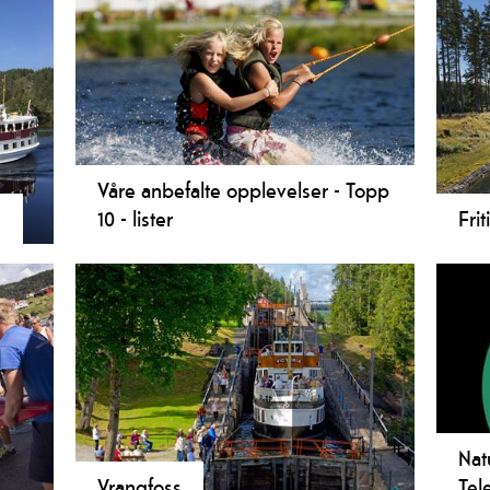
analen og buss. Turene kan tas fra flere stoppesteder
fint
muligheten for turer med start og stopp samme sted.
tilb
 båt begge veier.
Våre anbefalte opplevelser - Topp
n
10 - lister
Fri
om!
Telemarkskanalen og områdene rundt
Info
byr på mange unike opplevelser. Her
Tel
finner du våre anbefalte opplevelser!
kan 
åpni
gjes
Nat
Vrangfoss
Tel