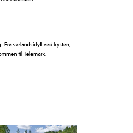
å skattejakt med kanalbarna
ik og Victoria!
. Fra sørlandsidyll ved kysten,
kommen til Telemark.