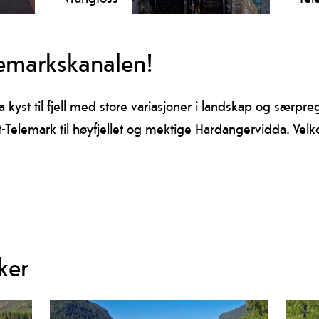
Vrangfoss slsuer er en av Telemarks
Gå p
største attraksjoner
Henr
lemarkskanalen!
 kyst til fjell med store variasjoner i landskap og særpreg
t-Telemark til høyfjellet og mektige Hardangervidda. Vel
ker