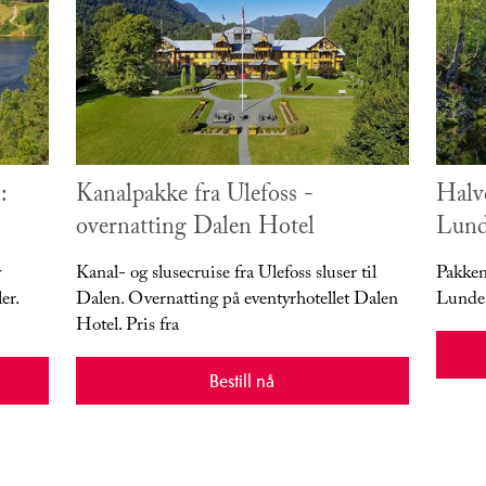
:
Kanalpakke fra Ulefoss -
Halv
overnatting Dalen Hotel
Lund
v
Kanal- og slusecruise fra Ulefoss sluser til
Pakken
er.
Dalen. Overnatting på eventyrhotellet Dalen
Lunde 
Hotel. Pris fra
Bestill nå