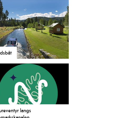
 kombineres med overnatting. Vi
yr ferdige pakkeløsninger.
tidsbåt
rmasjon for deg som vil oppleve
emarkskanalen med egen båt. Her
du finne informasjon om
ngstider og priser, slusing,
tehavner, leirplasser og mer.
ureventyr langs
emarkskanalen