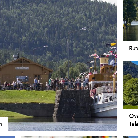
Rut
Rute
på 
Ove
n
Tel
turer som kan gjennomføres på én dag med
En b