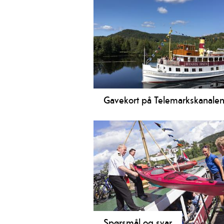
kombinasjonen rutebåt på Telemarksk
langs Telemarkskanalen, og gir deg 
Vi presenterer også et par turer med
Gavekort på Telemarkskanale
Kjøp et gavekort til en du bryr deg 
Spørsmål og svar