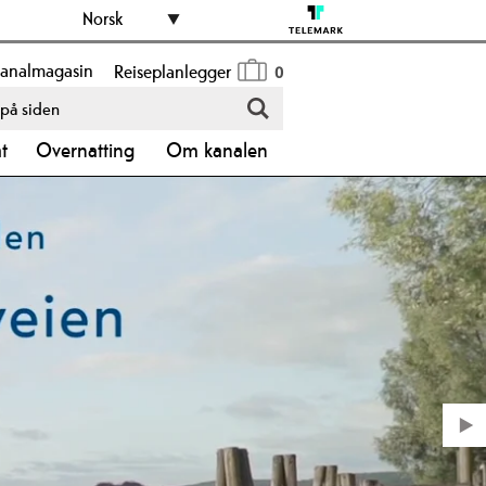
Norsk
analmagasin
Reiseplanlegger
0
åt
Overnatting
Om kanalen