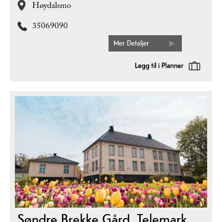
Høydalsmo
35069090
Mer Detaljer
Søndre Brekke Gård, Telemark