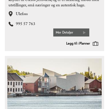
knyttet til Ulefos Jernværk, og er et helhetlig tilbud med
utstillinger, små næringer og en autentisk hage.
Ulefoss
995 57 763
Mer Detaljer