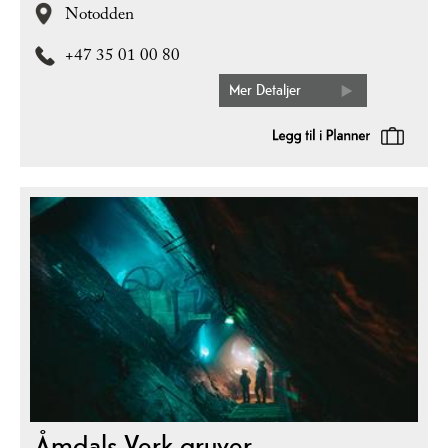
Notodden
+47 35 01 00 80
Mer Detaljer
Åmdals Verk gruver