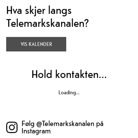
Hva skjer langs
Telemarkskanalen?
VIS KALENDER
Hold kontakten...
Følg Telemarkskanalen på Facebook
Loading...
Følg @Telemarkskanalen på
Instagram