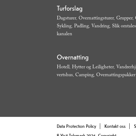
Turforslag
Dagsturer
Overnattingsturer
Grupper
,
,
,
Sykling
Padling
Vandring
Slik omtales
,
,
,
kanalen
,
Overnatting
Hotell
Hytter og Leiligheter
Vandrerh
,
,
vertshus
Camping
Overnattingspakker
,
,
Data Protection Policy
Kontakt oss
S
© Visit Telemark 2026. Copyright