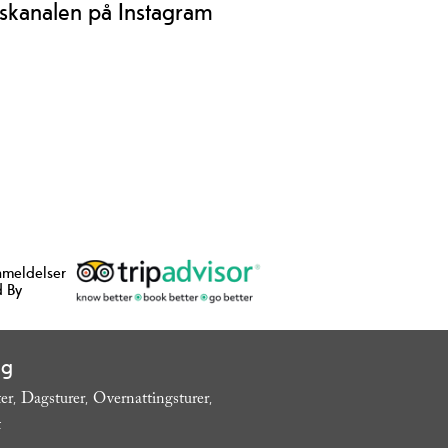
skanalen på Instagram
nmeldelser
 By
ng
ter
Dagsturer
Overnattingsturer
,
,
,
t
,