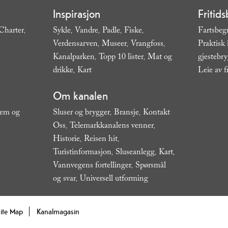
Inspirasjon
Fritids
Charter
Sykle
Vandre
Padle
Fiske
Fartsbeg
,
,
,
,
,
Verdensarven
Museer
Vrangfoss
Praktisk
,
,
,
Kanalparken
Topp 10 lister
Mat og
gjestebr
,
,
drikke
Kart
Leie av f
,
,
Om kanalen
jem og
Sluser og brygger
Bransje
Kontakt
,
,
Oss
Telemarkkanalens venner
,
,
,
Historie
Reisen hit
,
,
Turistinformasjon
Sluseanlegg
Kart
,
,
,
Vannvegens fortellinger
Spørsmål
,
og svar
Universell utforming
,
,
ite Map
Kanalmagasin