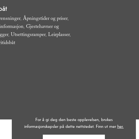
båt
rensninger
Åpningstider og priser
,
,
 informasjon
Gjestehavner og
,
ygger
Utsettingsramper
Leirplasser
,
,
,
ritidsbåt
,
For å gi deg den beste opplevelsen, brukes
informasjonskapsler på dette nettstedet. Finn ut mer
her.