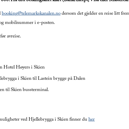
0 000. Ha ditt betalingskort klart (BankAxcept, Visa eller Masterca
l
booking@telemarkskanalen.no
dersom det gjelder en reise litt frem
e og mobilnummer i e-posten.
før avreise.
n Hotel Høyers i Skien
lebrygga i Skien til Lastein brygge på Dalen
en til Skien bussterminal.
uligheter ved Hjellebrygga i Skien finner du
her