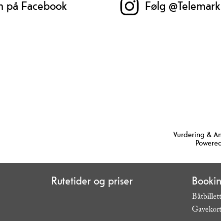
n på Facebook
Følg @Telemark
Vurdering & A
Powered
Rutetider og priser
Booki
Båtbillet
Gavekor