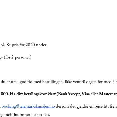
nnå. Se pris for 2020 under:
- (for 2 personer)
 du er ute i god tid med bestillingen. Ikke vent til dagen før med å b
0 000. Ha ditt betalingskort klart (BankAxcept, Visa eller Masterca
l
booking@telemarkskanalen.no
dersom det gjelder en reise litt frem
e og mobilnummer i e-posten.