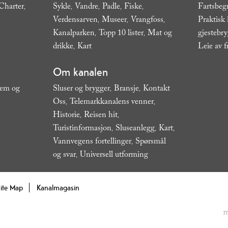
Charter
Sykle
Vandre
Padle
Fiske
Fartsbeg
,
,
,
,
,
Verdensarven
Museer
Vrangfoss
Praktisk
,
,
,
Kanalparken
Topp 10 lister
Mat og
gjestebr
,
,
drikke
Kart
Leie av f
,
,
Om kanalen
jem og
Sluser og brygger
Bransje
Kontakt
,
,
Oss
Telemarkkanalens venner
,
,
,
Historie
Reisen hit
,
,
Turistinformasjon
Sluseanlegg
Kart
,
,
,
Vannvegens fortellinger
Spørsmål
,
og svar
Universell utforming
,
,
ite Map
Kanalmagasin