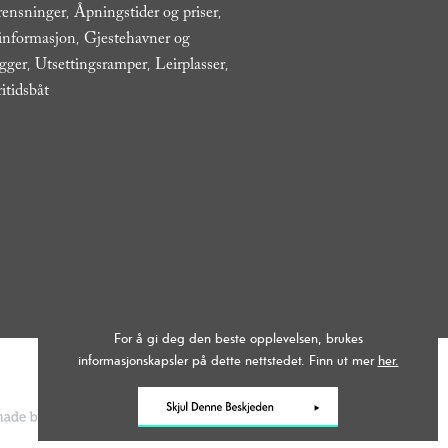
rensninger
Åpningstider og priser
,
,
 informasjon
Gjestehavner og
,
ygger
Utsettingsramper
Leirplasser
,
,
,
ritidsbåt
,
For å gi deg den beste opplevelsen, brukes
informasjonskapsler på dette nettstedet. Finn ut mer
her.