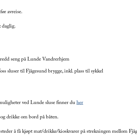
før avreise.
: daglig.
ppredd seng på Lunde Vandrerhjem
s sluser til Fjågesund brygge, inkl. plass til sykkel
muligheter ved Lunde sluse finner du
her
 og drikke om bord på båten.
steder å få kjøpt mat/drikke/kioskvarer på strekningen mellom Fjå