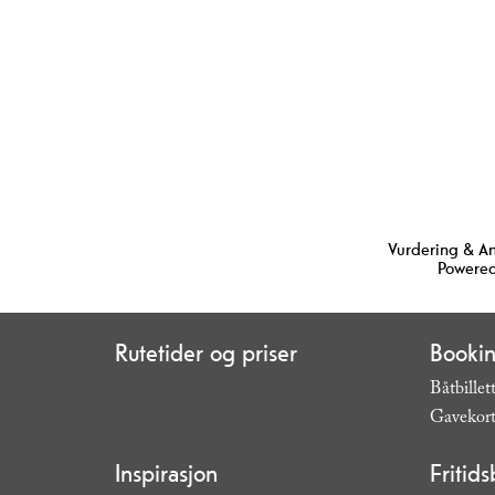
Vurdering & A
Powered
Rutetider og priser
Booki
Båtbillet
Gavekor
Inspirasjon
Fritids