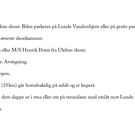
efoss sluser. Bilen parkeres på Lunde Vandrerhjem eller på gratis pa
 øverste slusekammer.
eller M/S Henrik Ibsen fra Ulefoss sluser.
. Avstigning.
rhjem.
 (35km) går hovedsakelig på asfalt og er kupert.
re slappe av i stua eller ute på verandaen med utsikt mot Lunde o
m.