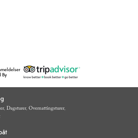
nmeldelser
 By
ng
ter
Dagsturer
Overnattingsturer
,
,
,
t
,
båt