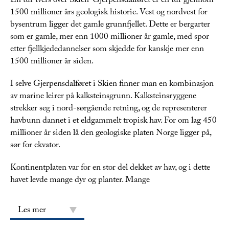
En tur tvers over Skien-Gjerpensdalføret er en tur gjennom
1500 millioner års geologisk historie. Vest og nordvest for
bysentrum ligger det gamle grunnfjellet.​​​​​ Dette er bergarter
som er gamle, mer enn 1000 millioner år gamle, med spor
etter fjellkjededannelser som skjedde for kanskje mer enn
1500 millioner år siden.
I selve Gjerpensdalføret i Skien finner man en kombinasjon
av marine leirer på kalksteinsgrunn. Kalksteinsryggene
strekker seg i nord-sørgående retning, og de representerer
havbunn dannet i et eldgammelt tropisk hav. For om lag 450
millioner år siden lå den geologiske platen Norge ligger på,
sør for ekvator.
Kontinentplaten var for en stor del dekket av hav, og i dette
havet levde mange dyr og planter. Mange
Les mer