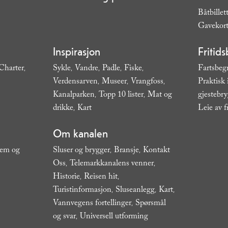
Båtbillet
Gavekor
Inspirasjon
Fritids
Charter
Sykle
Vandre
Padle
Fiske
Fartsbeg
,
,
,
,
,
Verdensarven
Museer
Vrangfoss
Praktisk
,
,
,
Kanalparken
Topp 10 lister
Mat og
gjestebr
,
,
drikke
Kart
Leie av f
,
,
Om kanalen
jem og
Sluser og brygger
Bransje
Kontakt
,
,
Oss
Telemarkkanalens venner
,
,
,
Historie
Reisen hit
,
,
Turistinformasjon
Sluseanlegg
Kart
,
,
,
Vannvegens fortellinger
Spørsmål
,
og svar
Universell utforming
,
,