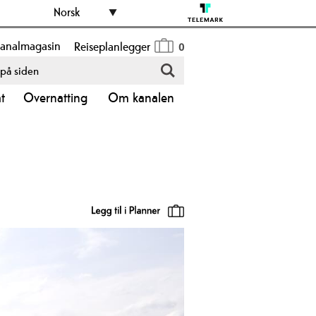
Norsk
analmagasin
Reiseplanlegger
0
åt
Overnatting
Om kanalen