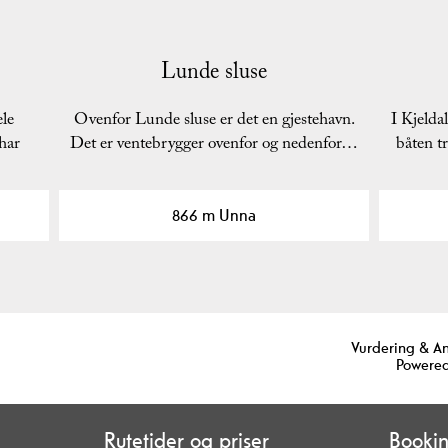
Lunde sluse
ele
Ovenfor Lunde sluse er det en gjestehavn.
I Kjelda
har
Det er ventebrygger ovenfor og nedenfor…
båten tr
866 m Unna
Vurdering & A
Powered
Rutetider og priser
Booki