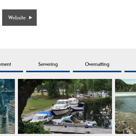
Website
ement
Servering
Overnatting