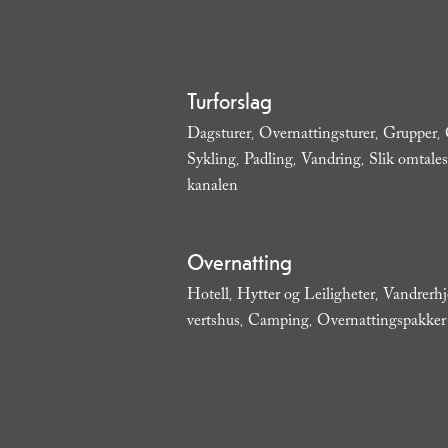
Turforslag
Dagsturer
Overnattingsturer
Grupper
,
,
,
Sykling
Padling
Vandring
Slik omtales
,
,
,
kanalen
,
Overnatting
Hotell
Hytter og Leiligheter
Vandrerh
,
,
vertshus
Camping
Overnattingspakker
,
,