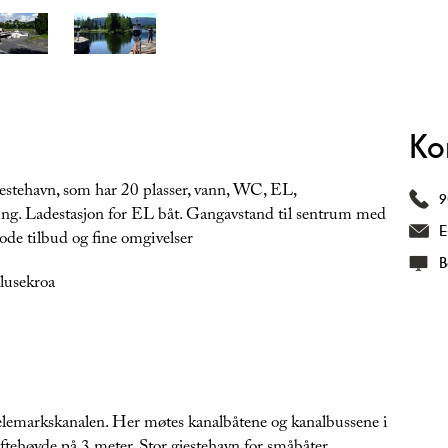
Ko
stehavn, som har 20 plasser, vann, WC, EL,
9
ng. Ladestasjon for EL båt. Gangavstand til sentrum med
E
ode tilbud og fine omgivelser
B
Slusekroa
Telemarkskanalen. Her møtes kanalbåtene og kanalbussene i