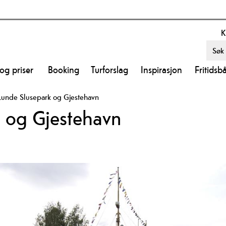
K
 og priser
Booking
Turforslag
Inspirasjon
Fritidsb
Lunde Slusepark og Gjestehavn
 og Gjestehavn