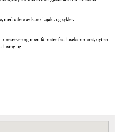
tehøyde på 3 meter. Stor gjestehavn for småbåter.
med utleie av kano, kajakk og sykler.
 inneservering noen få meter fra slusekammeret, nyt en
 slusing og