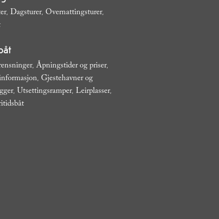
ter
Dagsturer
Overnattingsturer
,
,
,
t
,
båt
rensninger
Åpningstider og priser
,
,
 informasjon
Gjestehavner og
,
ygger
Utsettingsramper
Leirplasser
,
,
,
ritidsbåt
,