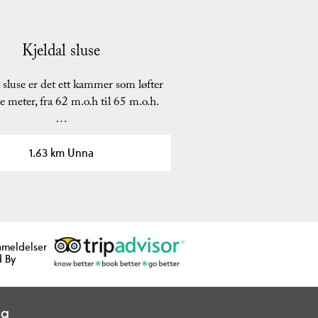
Kjeldal sluse
l sluse er det ett kammer som løfter
e meter, fra 62 m.o.h til 65 m.o.h.
…
1.63 km Unna
nmeldelser
 By
ng