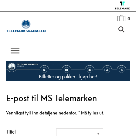
0
Billetter og pakker - kjøp her!
E-post til MS Telemarken
Vennligst fyll inn detaljene nedenfor.
*
Må fylles ut.
Tittel