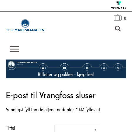
0
Billetter og pakker - kjøp her!
E-post til Vrangfoss sluser
Vennligst fyll inn detaljene nedenfor.
*
Må fylles ut.
Tittel