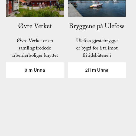
Øvre Verket
Bryggene på Ulefoss
Øvre Verket er en
Ulefoss gjestebrygge
samling fredede
er bygd for å ta imot
arbeiderboliger knyttet
fritidsbåtene i
til Ulefos Jernværk, og er
Telemarkskanalen. Den
et…
gamle…
0 m Unna
211 m Unna