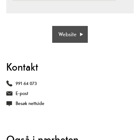
Website
Kontakt
991 64 073
E-post
Besøk nettside
Også i nærheten