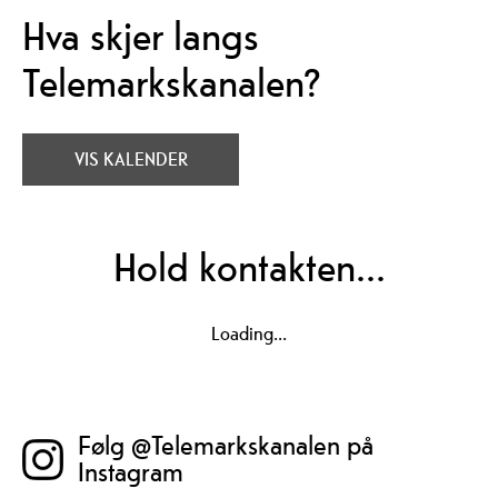
Hva skjer langs
Telemarkskanalen?
VIS KALENDER
Hold kontakten...
Følg Telemarkskanalen på Facebook
Loading...
Følg @Telemarkskanalen på
Instagram