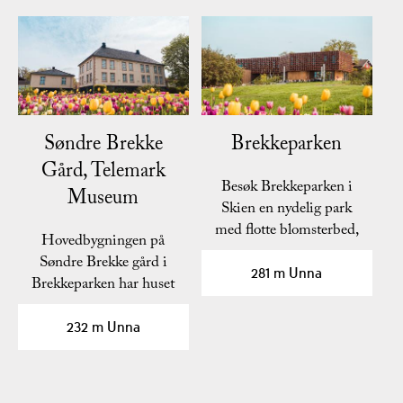
Søndre Brekke
Brekkeparken
Gård, Telemark
Besøk Brekkeparken i
Museum
Skien en nydelig park
med flotte blomsterbed,
Hovedbygningen på
og med masse historie…
Søndre Brekke gård i
281 m Unna
Brekkeparken har huset
flere, fine
tradisjonsrike…
232 m Unna