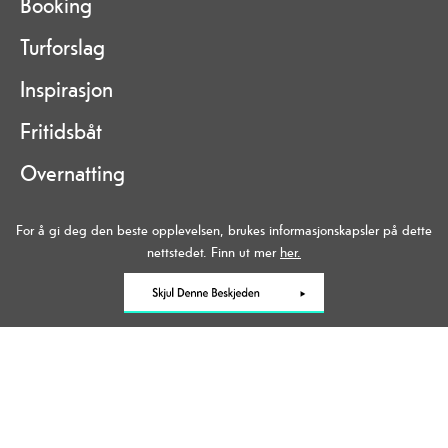
Booking
Turforslag
Inspirasjon
Fritidsbåt
Overnatting
Om kanalen
For å gi deg den beste opplevelsen, brukes informasjonskapsler på dette
nettstedet. Finn ut mer
her.
Data Protection Policy
Kontakt oss
Site Map
Kanalmagasin