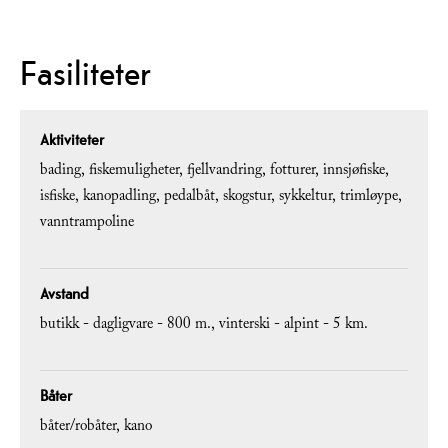
Fasiliteter
Aktiviteter
bading
fiskemuligheter
fjellvandring
fotturer
innsjøfiske
isfiske
kanopadling
pedalbåt
skogstur
sykkeltur
trimløype
vanntrampoline
Avstand
butikk -
dagligvare - 800 m.
vinterski - alpint -
5 km.
Båter
båter/robåter
kano