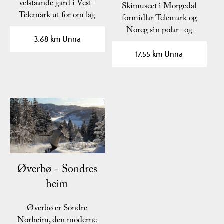
velståande gard i Vest-
Skimuseet i Morgedal
Telemark ut for om lag
formidlar Telemark og
200 år sidan? Sjå nokre
Noreg sin polar- og
av…
3.68 km Unna
skihistorie med…
17.55 km Unna
Øverbø - Sondres
heim
Øverbø er Sondre
Norheim, den moderne