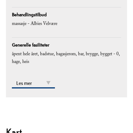
Behandlingstilbud
massasje -
Albies Velvære
Generelle fasiliteter
åpent hele året
badstue
bagasjerom
bar
brygge
bygget -
0
hage
heis
Les mer
Kart